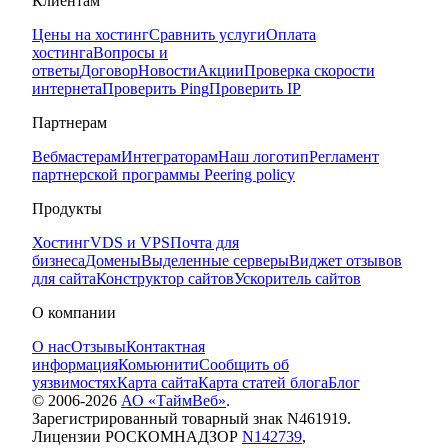
Клиентам
Цены на хостинг
Сравнить услуги
Оплата
хостинга
Вопросы и
ответы
Договор
Новости
Акции
Проверка скорости
интернета
Проверить Ping
Проверить IP
Партнерам
Вебмастерам
Интеграторам
Наш логотип
Регламент
партнерской программы
Peering policy
Продукты
Хостинг
VDS и VPS
Почта для
бизнеса
Домены
Выделенные серверы
Виджет отзывов
для сайта
Конструктор сайтов
Ускоритель сайтов
О компании
О нас
Отзывы
Контактная
информация
Комьюнити
Сообщить об
уязвимостях
Карта сайта
Карта статей блога
Блог
© 2006-
2026
АО «ТаймВеб»
.
Зарегистрированный товарный знак N461919.
Лицензии РОСКОМНАДЗОР
N142739
,